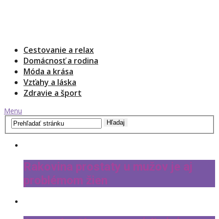
Cestovanie a relax
Domácnosť a rodina
Móda a krása
Vzťahy a láska
Zdravie a šport
Menu
Rakovina prostaty u mužov je aj
problémom žien