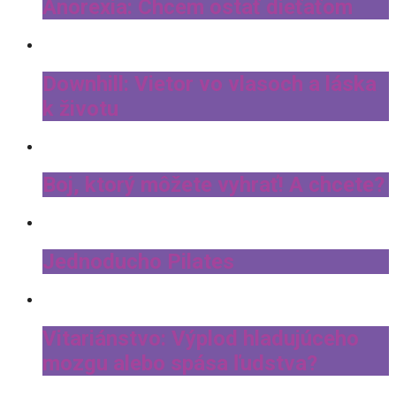
Anorexia: Chcem ostať dieťaťom
Downhill: Vietor vo vlasoch a láska
k životu
Boj, ktorý môžete vyhrať! A chcete?
Jednoducho Pilates
Vitariánstvo: Výplod hladujúceho
mozgu alebo spása ľudstva?