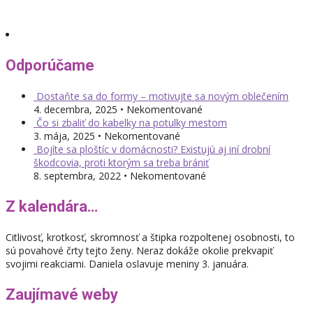
Odporúčame
Dostaňte sa do formy – motivujte sa novým oblečením
4. decembra, 2025 • Nekomentované
Čo si zbaliť do kabelky na potulky mestom
3. mája, 2025 • Nekomentované
Bojíte sa ploštíc v domácnosti? Existujú aj iní drobní
škodcovia, proti ktorým sa treba brániť
8. septembra, 2022 • Nekomentované
Z kalendára…
Citlivosť, krotkosť, skromnosť a štipka rozpoltenej osobnosti, to
sú povahové črty tejto ženy. Neraz dokáže okolie prekvapiť
svojimi reakciami. Daniela oslavuje meniny 3. januára.
Zaujímavé weby