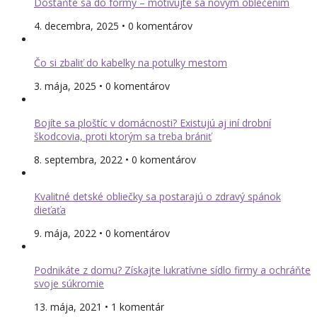
Dostaňte sa do formy – motivujte sa novým oblečením
4. decembra, 2025 • 0 komentárov
Čo si zbaliť do kabelky na potulky mestom
3. mája, 2025 • 0 komentárov
Bojíte sa ploštíc v domácnosti? Existujú aj iní drobní
škodcovia, proti ktorým sa treba brániť
8. septembra, 2022 • 0 komentárov
Kvalitné detské obliečky sa postarajú o zdravý spánok
dieťaťa
9. mája, 2022 • 0 komentárov
Podnikáte z domu? Získajte lukratívne sídlo firmy a ochráňte
svoje súkromie
13. mája, 2021 • 1 komentár