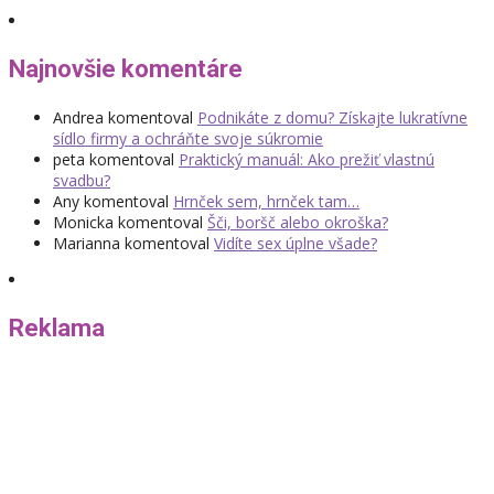
Najnovšie komentáre
Andrea
komentoval
Podnikáte z domu? Získajte lukratívne
sídlo firmy a ochráňte svoje súkromie
peta
komentoval
Praktický manuál: Ako prežiť vlastnú
svadbu?
Any
komentoval
Hrnček sem, hrnček tam…
Monicka
komentoval
Šči, boršč alebo okroška?
Marianna
komentoval
Vidíte sex úplne všade?
Reklama