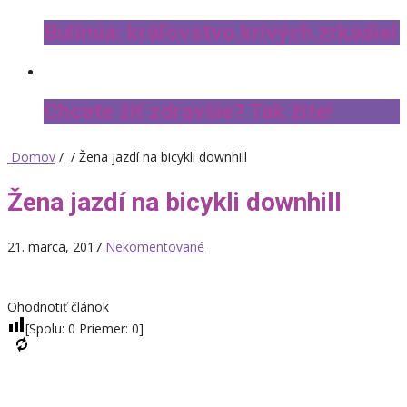
Bulímia: kráľovstvo krivých zrkadiel
Chcete žiť zdravšie? Tak žite!
Domov
/ / Žena jazdí na bicykli downhill
Žena jazdí na bicykli downhill
21. marca, 2017
Nekomentované
Ohodnotiť článok
[Spolu:
0
Priemer:
0
]