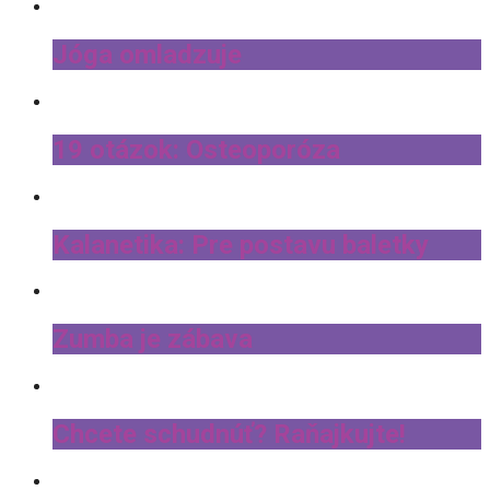
Jóga omladzuje
19 otázok: Osteoporóza
Kalanetika: Pre postavu baletky
Zumba je zábava
Chcete schudnúť? Raňajkujte!