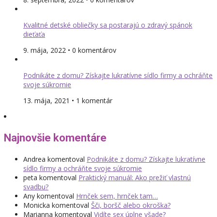
Kvalitné detské obliečky sa postarajú o zdravý spánok
dieťaťa
9. mája, 2022 • 0 komentárov
Podnikáte z domu? Získajte lukratívne sídlo firmy a ochráňte
svoje súkromie
13. mája, 2021 • 1 komentár
Najnovšie komentáre
Andrea
komentoval
Podnikáte z domu? Získajte lukratívne
sídlo firmy a ochráňte svoje súkromie
peta
komentoval
Praktický manuál: Ako prežiť vlastnú
svadbu?
Any
komentoval
Hrnček sem, hrnček tam…
Monicka
komentoval
Šči, boršč alebo okroška?
Marianna
komentoval
Vidíte sex úplne všade?