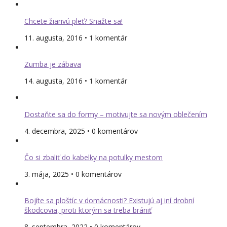
Chcete žiarivú pleť? Snažte sa!
11. augusta, 2016 • 1 komentár
Zumba je zábava
14. augusta, 2016 • 1 komentár
Dostaňte sa do formy – motivujte sa novým oblečením
4. decembra, 2025 • 0 komentárov
Čo si zbaliť do kabelky na potulky mestom
3. mája, 2025 • 0 komentárov
Bojíte sa ploštíc v domácnosti? Existujú aj iní drobní
škodcovia, proti ktorým sa treba brániť
8. septembra, 2022 • 0 komentárov