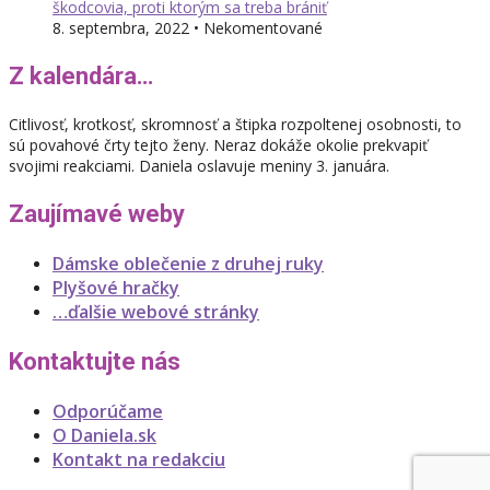
škodcovia, proti ktorým sa treba brániť
8. septembra, 2022 • Nekomentované
Z kalendára…
Citlivosť, krotkosť, skromnosť a štipka rozpoltenej osobnosti, to
sú povahové črty tejto ženy. Neraz dokáže okolie prekvapiť
svojimi reakciami. Daniela oslavuje meniny 3. januára.
Zaujímavé weby
Dámske oblečenie z druhej ruky
Plyšové hračky
…ďalšie webové stránky
Kontaktujte nás
Odporúčame
O Daniela.sk
Kontakt na redakciu