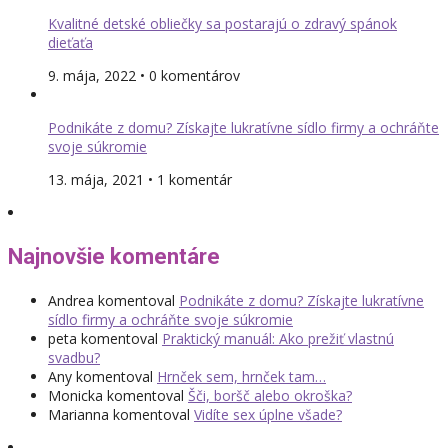
Kvalitné detské obliečky sa postarajú o zdravý spánok
dieťaťa
9. mája, 2022 • 0 komentárov
Podnikáte z domu? Získajte lukratívne sídlo firmy a ochráňte
svoje súkromie
13. mája, 2021 • 1 komentár
Najnovšie komentáre
Andrea
komentoval
Podnikáte z domu? Získajte lukratívne
sídlo firmy a ochráňte svoje súkromie
peta
komentoval
Praktický manuál: Ako prežiť vlastnú
svadbu?
Any
komentoval
Hrnček sem, hrnček tam…
Monicka
komentoval
Šči, boršč alebo okroška?
Marianna
komentoval
Vidíte sex úplne všade?