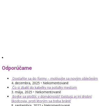
Odporúčame
Dostaňte sa do formy – motivujte sa novým oblečením
4. decembra, 2025 • Nekomentované
Čo si zbaliť do kabelky na potulky mestom
3. mája, 2025 • Nekomentované
Bojíte sa ploštíc v domácnosti? Existujú aj iní drobní
škodcovia, proti ktorým sa treba brániť
8. septembra, 2022 • Nekomentované