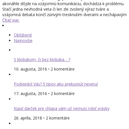
akonáhle dôjde na vzájomnú komunikáciu, dochádza k problému.
Stačí jedna nevhodná veta či len zle zvolený výraz tváre a
vzájomná debata končí zúrivým tresknutím dverami a nechápavým
Čítať viac
Obľúbené
Najnovšie
S klobúkom, či bez klobúka… ?
10. augusta, 2016 • 2 komentáre
Podviedol Vás? 5 tipov ako prekusnúť neveru!
17. augusta, 2016 • 2 komentáre
Kúpiť darček pre chlapa vám už nemusí robiť vrásky
26. apríla, 2018 • 2 komentáre