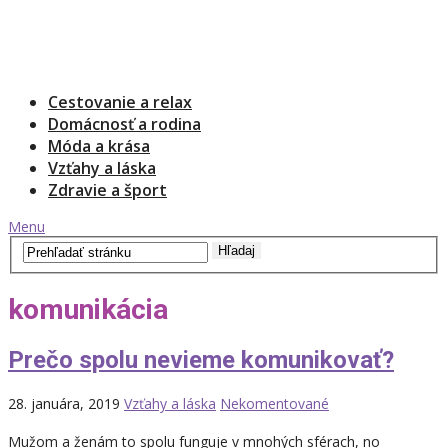
Cestovanie a relax
Domácnosť a rodina
Móda a krása
Vzťahy a láska
Zdravie a šport
Menu
komunikácia
Prečo spolu nevieme komunikovať?
28. januára, 2019
Vzťahy a láska
Nekomentované
Mužom a ženám to spolu funguje v mnohých sférach, no