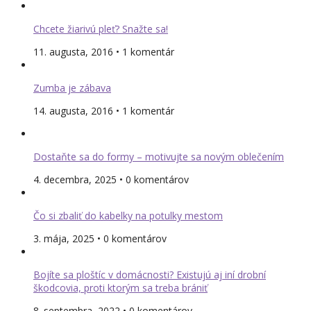
Chcete žiarivú pleť? Snažte sa!
11. augusta, 2016 • 1 komentár
Zumba je zábava
14. augusta, 2016 • 1 komentár
Dostaňte sa do formy – motivujte sa novým oblečením
4. decembra, 2025 • 0 komentárov
Čo si zbaliť do kabelky na potulky mestom
3. mája, 2025 • 0 komentárov
Bojíte sa ploštíc v domácnosti? Existujú aj iní drobní
škodcovia, proti ktorým sa treba brániť
8. septembra, 2022 • 0 komentárov