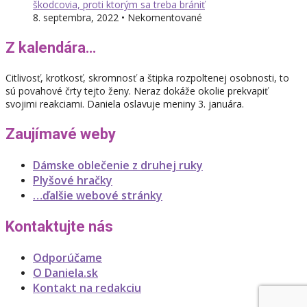
škodcovia, proti ktorým sa treba brániť
8. septembra, 2022 • Nekomentované
Z kalendára…
Citlivosť, krotkosť, skromnosť a štipka rozpoltenej osobnosti, to
sú povahové črty tejto ženy. Neraz dokáže okolie prekvapiť
svojimi reakciami. Daniela oslavuje meniny 3. januára.
Zaujímavé weby
Dámske oblečenie z druhej ruky
Plyšové hračky
…ďalšie webové stránky
Kontaktujte nás
Odporúčame
O Daniela.sk
Kontakt na redakciu