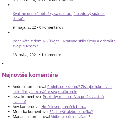
Kvalitné detské obliečky sa postarajú o zdravý spánok
dieťaťa
9. mája, 2022 • 0 komentárov
Podnikáte z domu? Získajte lukratívne sídlo firmy a ochráňte
svoje súkromie
13. mája, 2021 • 1 komentár
Najnovšie komentáre
Andrea
komentoval
Podnikáte z domu? Získajte lukratívne
sídlo firmy a ochráňte svoje súkromie
peta
komentoval
Praktický manuál: Ako prežiť vlastnú
svadbu?
Any
komentoval
Hrnček sem, hrnček tam…
Monicka
komentoval
Šči, boršč alebo okroška?
Marianna
komentoval
Vidíte sex úplne všade?