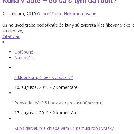
Kuna v aute – čo sa s tým dá robiť?
21. januára, 2019
Odporúčame
Nekomentované
Už na úvod treba podotknúť, že kuny sú zvieratá klasifikované ako l
zaujímavé,
Čítať viac
Obľúbené
Najnovšie
S klobúkom, či bez klobúka… ?
10. augusta, 2016 • 2 komentáre
Podviedol Vás? 5 tipov ako prekusnúť neveru!
17. augusta, 2016 • 2 komentáre
Kúpiť darček pre chlapa vám už nemusí robiť vrásky