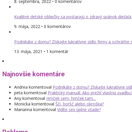
8. septembra, 2022 • 0 komentárov
Kvalitné detské obliečky sa postarajú o zdravý spánok dieťaťa
9. mája, 2022 • 0 komentárov
Podnikáte z domu? Získajte lukratívne sídlo firmy a ochráňte
13. mája, 2021 • 1 komentár
Najnovšie komentáre
Andrea
komentoval
Podnikáte z domu? Získajte lukratívne sí
peta
komentoval
Praktický manuál: Ako prežiť vlastnú svadbu
Any
komentoval
Hrnček sem, hrnček tam…
Monicka
komentoval
Šči, boršč alebo okroška?
Marianna
komentoval
Vidíte sex úplne všade?