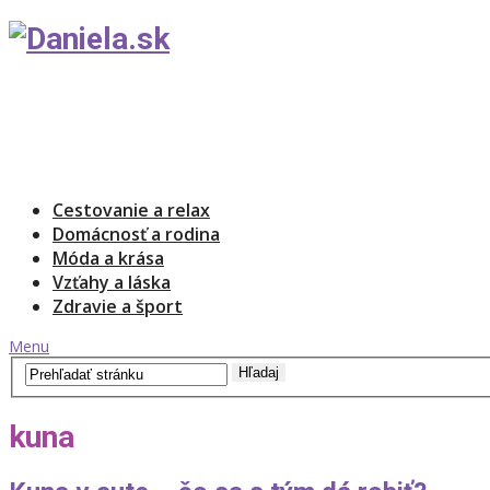
Cestovanie a relax
Domácnosť a rodina
Móda a krása
Vzťahy a láska
Zdravie a šport
Menu
kuna