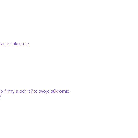
 svoje súkromie
dlo firmy a ochráňte svoje súkromie
?