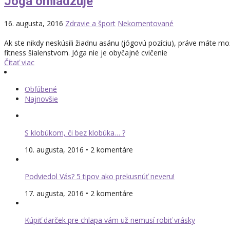
Jóga omladzuje
16. augusta, 2016
Zdravie a šport
Nekomentované
Ak ste nikdy neskúsili žiadnu asánu (jógovú pozíciu), práve máte m
fitness šialenstvom. Jóga nie je obyčajné cvičenie
Čítať viac
Obľúbené
Najnovšie
S klobúkom, či bez klobúka… ?
10. augusta, 2016 • 2 komentáre
Podviedol Vás? 5 tipov ako prekusnúť neveru!
17. augusta, 2016 • 2 komentáre
Kúpiť darček pre chlapa vám už nemusí robiť vrásky