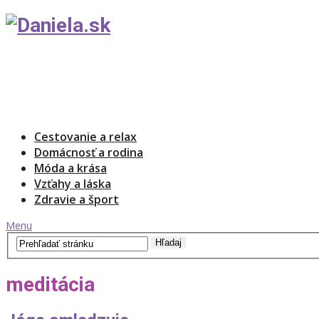
Cestovanie a relax
Domácnosť a rodina
Móda a krása
Vzťahy a láska
Zdravie a šport
Menu
meditácia