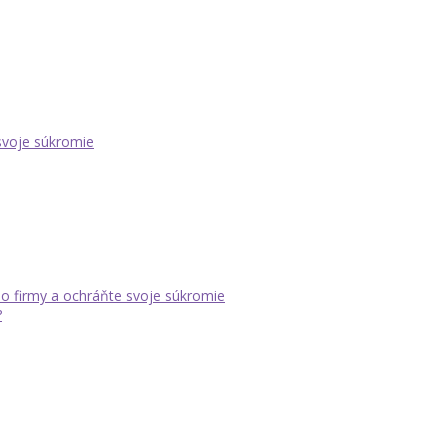
 svoje súkromie
dlo firmy a ochráňte svoje súkromie
?