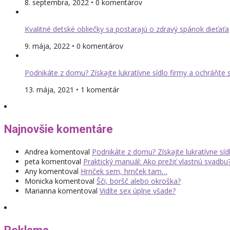
8. septembra, 2022 • 0 komentárov
Kvalitné detské obliečky sa postarajú o zdravý spánok dieťaťa
9. mája, 2022 • 0 komentárov
Podnikáte z domu? Získajte lukratívne sídlo firmy a ochráňte
13. mája, 2021 • 1 komentár
Najnovšie komentáre
Andrea
komentoval
Podnikáte z domu? Získajte lukratívne sí
peta
komentoval
Praktický manuál: Ako prežiť vlastnú svadbu
Any
komentoval
Hrnček sem, hrnček tam…
Monicka
komentoval
Šči, boršč alebo okroška?
Marianna
komentoval
Vidíte sex úplne všade?