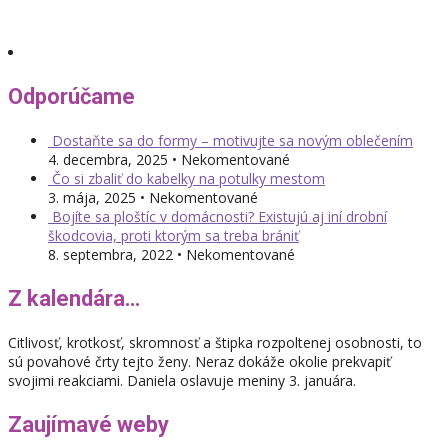
Odporúčame
Dostaňte sa do formy – motivujte sa novým oblečením
4. decembra, 2025 • Nekomentované
Čo si zbaliť do kabelky na potulky mestom
3. mája, 2025 • Nekomentované
Bojíte sa ploštíc v domácnosti? Existujú aj iní drobní
škodcovia, proti ktorým sa treba brániť
8. septembra, 2022 • Nekomentované
Z kalendára…
Citlivosť, krotkosť, skromnosť a štipka rozpoltenej osobnosti, to
sú povahové črty tejto ženy. Neraz dokáže okolie prekvapiť
svojimi reakciami. Daniela oslavuje meniny 3. januára.
Zaujímavé weby