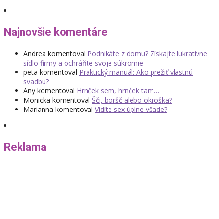
Najnovšie komentáre
Andrea
komentoval
Podnikáte z domu? Získajte lukratívne
sídlo firmy a ochráňte svoje súkromie
peta
komentoval
Praktický manuál: Ako prežiť vlastnú
svadbu?
Any
komentoval
Hrnček sem, hrnček tam…
Monicka
komentoval
Šči, boršč alebo okroška?
Marianna
komentoval
Vidíte sex úplne všade?
Reklama