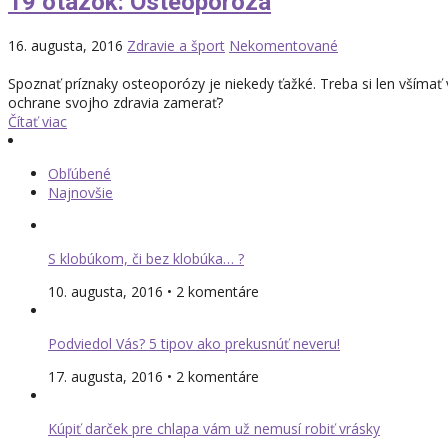
19 otázok: Osteoporóza
16. augusta, 2016
Zdravie a šport
Nekomentované
Spoznať príznaky osteoporózy je niekedy ťažké. Treba si len všímať
ochrane svojho zdravia zamerať?
Čítať viac
Obľúbené
Najnovšie
S klobúkom, či bez klobúka… ?
10. augusta, 2016 • 2 komentáre
Podviedol Vás? 5 tipov ako prekusnúť neveru!
17. augusta, 2016 • 2 komentáre
Kúpiť darček pre chlapa vám už nemusí robiť vrásky