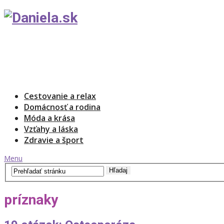
Cestovanie a relax
Domácnosť a rodina
Móda a krása
Vzťahy a láska
Zdravie a šport
Menu
príznaky