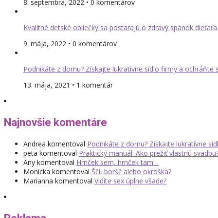
8. septembra, 2022 • 0 komentárov
Kvalitné detské obliečky sa postarajú o zdravý spánok dieťaťa
9. mája, 2022 • 0 komentárov
Podnikáte z domu? Získajte lukratívne sídlo firmy a ochráňte
13. mája, 2021 • 1 komentár
Najnovšie komentáre
Andrea
komentoval
Podnikáte z domu? Získajte lukratívne sí
peta
komentoval
Praktický manuál: Ako prežiť vlastnú svadbu
Any
komentoval
Hrnček sem, hrnček tam…
Monicka
komentoval
Šči, boršč alebo okroška?
Marianna
komentoval
Vidíte sex úplne všade?