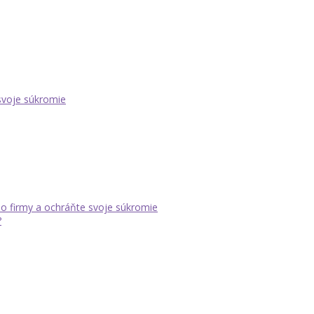
 svoje súkromie
dlo firmy a ochráňte svoje súkromie
?