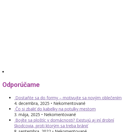
Odporúčame
Dostaňte sa do formy – motivujte sa novým oblečením
4. decembra, 2025 • Nekomentované
Čo si zbaliť do kabelky na potulky mestom
3. mája, 2025 • Nekomentované
Bojíte sa ploštíc v domácnosti? Existujú aj iní drobní
škodcovia, proti ktorým sa treba brániť
8. septembra, 2022 • Nekomentované