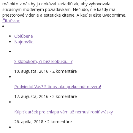
málokto z nás by ju dokázal zariadiť tak, aby vyhovovala
súčasným moderným požiadavkám. Nečudo, nie každý má
priestorové videnie a estetické cítenie. A keď si ešte uvedomíme,
Čítať viac
Obľúbené
Najnovšie
S klobúkom, či bez klobúka… ?
10. augusta, 2016 • 2 komentáre
Podviedol Vás? 5 tipov ako prekusnúť neveru!
17. augusta, 2016 • 2 komentáre
Kúpiť darček pre chlapa vám už nemusí robiť vrásky
26. apríla, 2018 • 2 komentáre