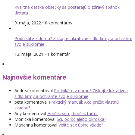
Kvalitné detské obliečky sa postarajú o zdravý spánok
dieťaťa
9. mája, 2022 • 0 komentárov
Podnikáte z domu? Získajte lukratívne sídlo firmy a ochráňte
svoje súkromie
13. mája, 2021 • 1 komentár
Najnovšie komentáre
Andrea
komentoval
Podnikáte z domu? Získajte lukratívne
sídlo firmy a ochráňte svoje súkromie
peta
komentoval
Praktický manuál: Ako prežiť vlastnú
svadbu?
Any
komentoval
Hrnček sem, hrnček tam…
Monicka
komentoval
Šči, boršč alebo okroška?
Marianna
komentoval
Vidíte sex úplne všade?