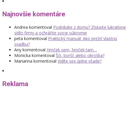
Najnovšie komentáre
Andrea
komentoval
Podnikáte z domu? Získajte lukratívne
sídlo firmy a ochráňte svoje súkromie
peta
komentoval
Praktický manuál: Ako prežiť vlastnú
svadbu?
Any
komentoval
Hrnček sem, hrnček tam…
Monicka
komentoval
Šči, boršč alebo okroška?
Marianna
komentoval
Vidíte sex úplne všade?
Reklama