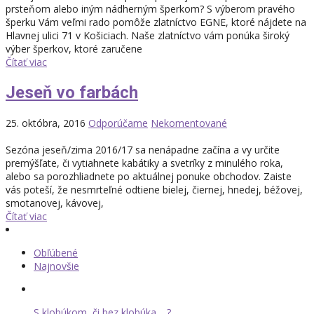
prsteňom alebo iným nádherným šperkom? S výberom pravého
šperku Vám veľmi rado pomôže zlatníctvo EGNE, ktoré nájdete na
Hlavnej ulici 71 v Košiciach. Naše zlatníctvo vám ponúka široký
výber šperkov, ktoré zaručene
Čítať viac
Jeseň vo farbách
25. októbra, 2016
Odporúčame
Nekomentované
Sezóna jeseň/zima 2016/17 sa nenápadne začína a vy určite
premýšľate, či vytiahnete kabátiky a svetríky z minulého roka,
alebo sa porozhliadnete po aktuálnej ponuke obchodov. Zaiste
vás poteší, že nesmrteľné odtiene bielej, čiernej, hnedej, béžovej,
smotanovej, kávovej,
Čítať viac
Obľúbené
Najnovšie
S klobúkom, či bez klobúka… ?