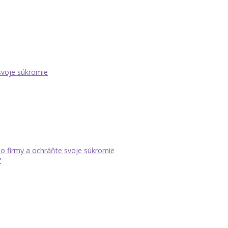
 svoje súkromie
dlo firmy a ochráňte svoje súkromie
?