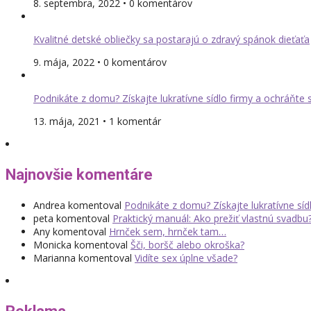
8. septembra, 2022 • 0 komentárov
Kvalitné detské obliečky sa postarajú o zdravý spánok dieťaťa
9. mája, 2022 • 0 komentárov
Podnikáte z domu? Získajte lukratívne sídlo firmy a ochráňte
13. mája, 2021 • 1 komentár
Najnovšie komentáre
Andrea
komentoval
Podnikáte z domu? Získajte lukratívne sí
peta
komentoval
Praktický manuál: Ako prežiť vlastnú svadbu
Any
komentoval
Hrnček sem, hrnček tam…
Monicka
komentoval
Šči, boršč alebo okroška?
Marianna
komentoval
Vidíte sex úplne všade?