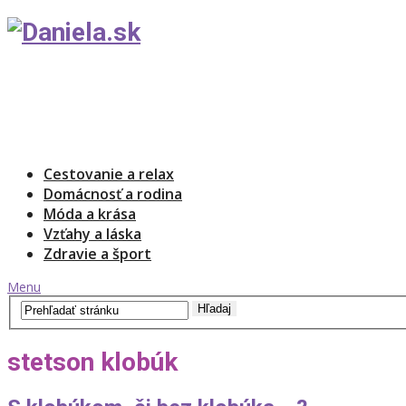
Cestovanie a relax
Domácnosť a rodina
Móda a krása
Vzťahy a láska
Zdravie a šport
Menu
stetson klobúk