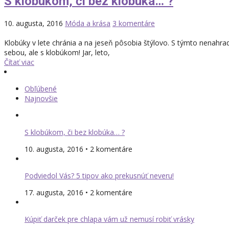
S klobúkom, či bez klobúka… ?
10. augusta, 2016
Móda a krása
3 komentáre
Klobúky v lete chránia a na jeseň pôsobia štýlovo. S týmto nenahr
sebou, ale s klobúkom! Jar, leto,
Čítať viac
Obľúbené
Najnovšie
S klobúkom, či bez klobúka… ?
10. augusta, 2016 • 2 komentáre
Podviedol Vás? 5 tipov ako prekusnúť neveru!
17. augusta, 2016 • 2 komentáre
Kúpiť darček pre chlapa vám už nemusí robiť vrásky