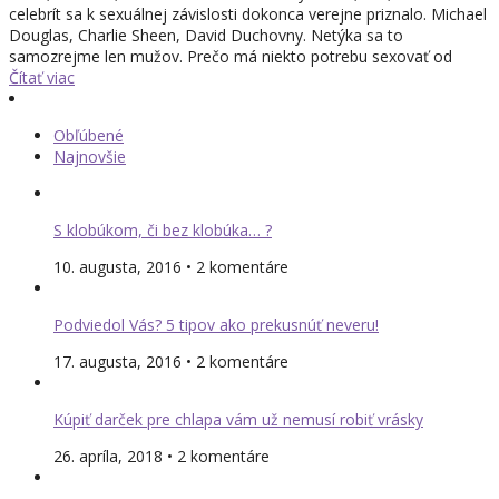
celebrít sa k sexuálnej závislosti dokonca verejne priznalo. Michael
Douglas, Charlie Sheen, David Duchovny. Netýka sa to
samozrejme len mužov. Prečo má niekto potrebu sexovať od
Čítať viac
Obľúbené
Najnovšie
S klobúkom, či bez klobúka… ?
10. augusta, 2016 • 2 komentáre
Podviedol Vás? 5 tipov ako prekusnúť neveru!
17. augusta, 2016 • 2 komentáre
Kúpiť darček pre chlapa vám už nemusí robiť vrásky
26. apríla, 2018 • 2 komentáre