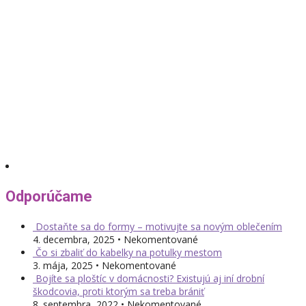
Odporúčame
Dostaňte sa do formy – motivujte sa novým oblečením
4. decembra, 2025 • Nekomentované
Čo si zbaliť do kabelky na potulky mestom
3. mája, 2025 • Nekomentované
Bojíte sa ploštíc v domácnosti? Existujú aj iní drobní
škodcovia, proti ktorým sa treba brániť
8. septembra, 2022 • Nekomentované