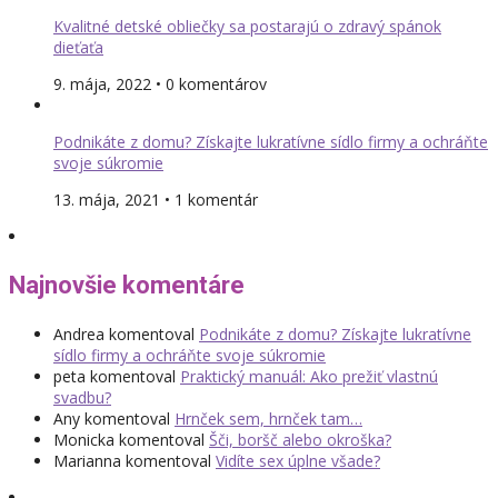
Kvalitné detské obliečky sa postarajú o zdravý spánok
dieťaťa
9. mája, 2022 • 0 komentárov
Podnikáte z domu? Získajte lukratívne sídlo firmy a ochráňte
svoje súkromie
13. mája, 2021 • 1 komentár
Najnovšie komentáre
Andrea
komentoval
Podnikáte z domu? Získajte lukratívne
sídlo firmy a ochráňte svoje súkromie
peta
komentoval
Praktický manuál: Ako prežiť vlastnú
svadbu?
Any
komentoval
Hrnček sem, hrnček tam…
Monicka
komentoval
Šči, boršč alebo okroška?
Marianna
komentoval
Vidíte sex úplne všade?