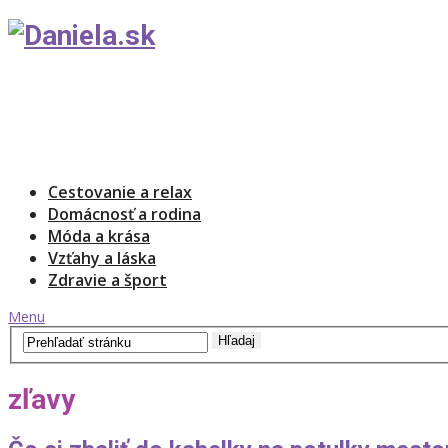
Cestovanie a relax
Domácnosť a rodina
Móda a krása
Vzťahy a láska
Zdravie a šport
Menu
zľavy