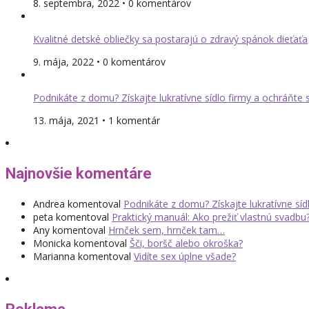
8. septembra, 2022 • 0 komentárov
Kvalitné detské obliečky sa postarajú o zdravý spánok dieťaťa
9. mája, 2022 • 0 komentárov
Podnikáte z domu? Získajte lukratívne sídlo firmy a ochráňte
13. mája, 2021 • 1 komentár
Najnovšie komentáre
Andrea
komentoval
Podnikáte z domu? Získajte lukratívne sí
peta
komentoval
Praktický manuál: Ako prežiť vlastnú svadbu
Any
komentoval
Hrnček sem, hrnček tam…
Monicka
komentoval
Šči, boršč alebo okroška?
Marianna
komentoval
Vidíte sex úplne všade?