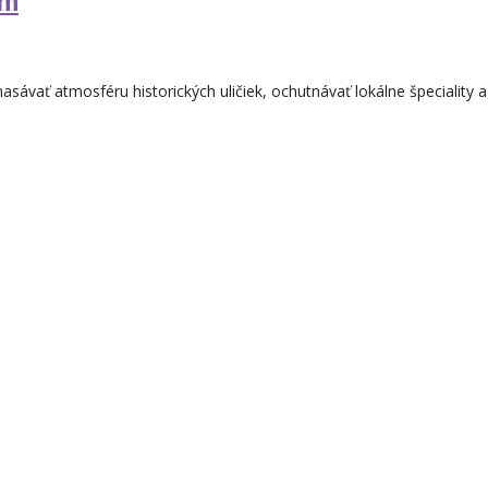
om
ávať atmosféru historických uličiek, ochutnávať lokálne špeciality a h