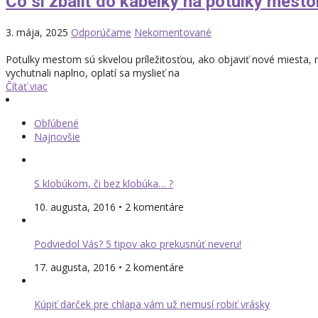
Čo si zbaliť do kabelky na potulky mest
3. mája, 2025
Odporúčame
Nekomentované
Potulky mestom sú skvelou príležitosťou, ako objaviť nové miesta, nas
vychutnali naplno, oplatí sa myslieť na
Čítať viac
Obľúbené
Najnovšie
S klobúkom, či bez klobúka… ?
10. augusta, 2016 • 2 komentáre
Podviedol Vás? 5 tipov ako prekusnúť neveru!
17. augusta, 2016 • 2 komentáre
Kúpiť darček pre chlapa vám už nemusí robiť vrásky