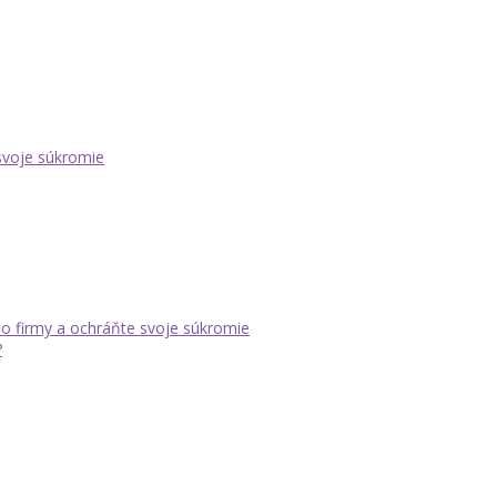
 svoje súkromie
dlo firmy a ochráňte svoje súkromie
?