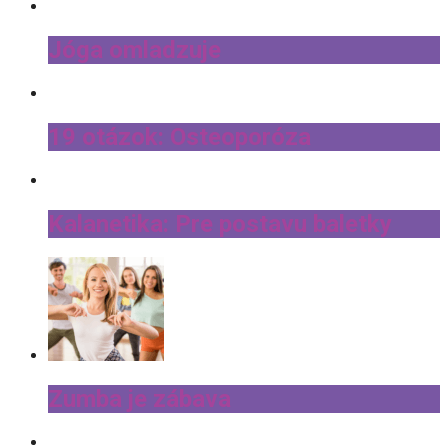
Jóga omladzuje
19 otázok: Osteoporóza
Kalanetika: Pre postavu baletky
Zumba je zábava