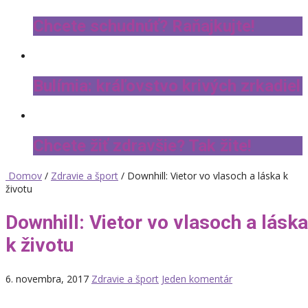
Chcete schudnúť? Raňajkujte!
Bulímia: kráľovstvo krivých zrkadiel
Chcete žiť zdravšie? Tak žite!
Domov
/
Zdravie a šport
/ Downhill: Vietor vo vlasoch a láska k
životu
Downhill: Vietor vo vlasoch a láska
k životu
6. novembra, 2017
Zdravie a šport
Jeden komentár