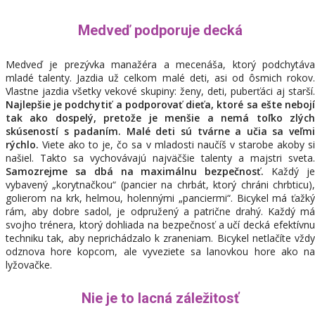
Medveď podporuje decká
Medveď je prezývka manažéra a mecenáša, ktorý podchytáva
mladé talenty. Jazdia už celkom malé deti, asi od ôsmich rokov.
Vlastne jazdia všetky vekové skupiny: ženy, deti, puberťáci aj starší.
Najlepšie je podchytiť a podporovať dieťa, ktoré sa ešte nebojí
tak ako dospelý, pretože je menšie a nemá toľko zlých
skúseností s padaním. Malé deti sú tvárne a učia sa veľmi
rýchlo.
Viete ako to je, čo sa v mladosti naučíš v starobe akoby si
našiel. Takto sa vychovávajú najväčšie talenty a majstri sveta.
Samozrejme sa dbá na maximálnu bezpečnosť.
Každý j
vybavený „korytnačkou“ (pancier na chrbát, ktorý chráni chrbticu),
golierom na krk, helmou, holennými „panciermi“. Bicykel má ťažký
rám, aby dobre sadol, je odpružený a patrične drahý. Každý má
svojho trénera, ktorý dohliada na bezpečnosť a učí decká efektívnu
techniku tak, aby neprichádzalo k zraneniam. Bicykel netlačíte vždy
odznova hore kopcom, ale vyveziete sa lanovkou hore ako na
lyžovačke.
Nie je to lacná záležitosť