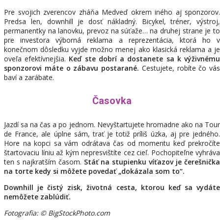
Pre svojich zverencov zháňa Medveď okrem iného aj sponzorov.
Predsa len, downhill je dosť nákladný. Bicykel, tréner, výstroj,
permanentky na lanovku, prevoz na súťaže… na druhej strane je to
pre investora výborná reklama a reprezentácia, ktorá ho v
konečnom dôsledku vyjde možno menej ako klasická reklama a je
oveľa efektívnejšia.
Keď ste dobrí a dostanete sa k výživném
sponzorovi máte o zábavu postarané.
Cestujete, robíte čo vás
baví a zarábate.
Časovka
Jazdí sa na čas a po jednom. Nevyštartujete hromadne ako na Tour
de France, ale úplne sám, trať je totiž príliš úzka, aj pre jedného.
Hore na kopci sa vám odrátava čas od momentu keď prekročíte
štartovaciu líniu až kým nepresvištíte cez cieľ. Pochopiteľne vyhráva
ten s najkratším časom.
Stáť na stupienku víťazov je čerešničk
na torte kedy si môžete povedať „dokázala som to“.
Downhill je čistý zisk, životná cesta, ktorou keď sa vydáte
nemôžete zablúdiť.
Fotografia: © BigStockPhoto.com