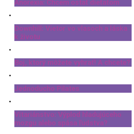
Anorexia: Chcem ostať dieťaťom
Downhill: Vietor vo vlasoch a láska
k životu
Boj, ktorý môžete vyhrať! A chcete?
Jednoducho Pilates
Vitariánstvo: Výplod hladujúceho
mozgu alebo spása ľudstva?