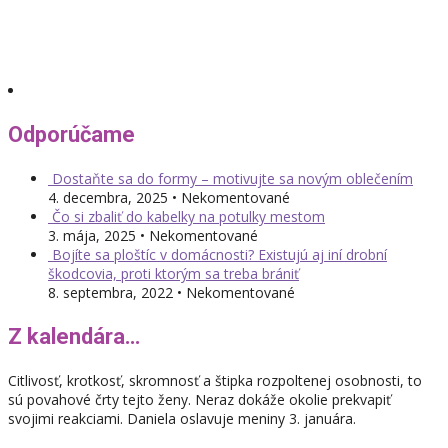
Odporúčame
Dostaňte sa do formy – motivujte sa novým oblečením
4. decembra, 2025 • Nekomentované
Čo si zbaliť do kabelky na potulky mestom
3. mája, 2025 • Nekomentované
Bojíte sa ploštíc v domácnosti? Existujú aj iní drobní
škodcovia, proti ktorým sa treba brániť
8. septembra, 2022 • Nekomentované
Z kalendára…
Citlivosť, krotkosť, skromnosť a štipka rozpoltenej osobnosti, to
sú povahové črty tejto ženy. Neraz dokáže okolie prekvapiť
svojimi reakciami. Daniela oslavuje meniny 3. januára.