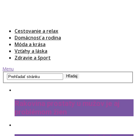
Cestovanie a relax
Domácnosť a rodina
Móda a krása
Vzťahy a láska
Zdravie a šport
Menu
Rakovina prostaty u mužov je aj
problémom žien