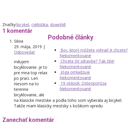
Značky:
bicykel
,
cyklistika
,
downhill
1 komentár
Podobné články
Silvia
29. mája, 2019
|
Boj, ktorý môžete vyhrať! A chcete?
Odpovedať
Nekomentované
Chcete žiť zdravšie? Tak žite!
milujem
Nekomentované
bicyklovanie. je to
Jóga omladzuje
pre mna top relax
Nekomentované
po praci. Len
19 otázok: Osteoporóza
niesom na to
Nekomentované
terenne
bicyklovanie, ale
na klasicke mestske a podla toho som vyberala aj bicykel.
Takže mam klasicky mestsky s košikom vpredu
Zanechať komentár