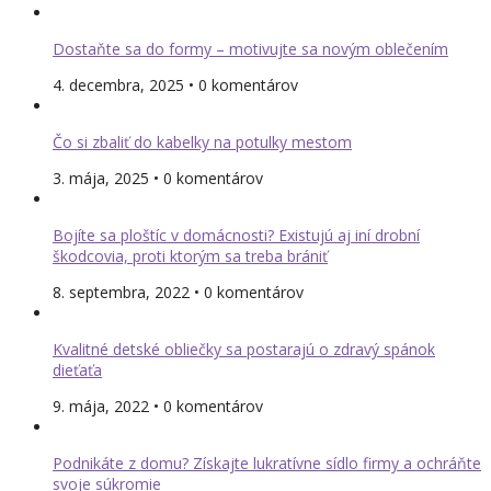
Dostaňte sa do formy – motivujte sa novým oblečením
4. decembra, 2025 • 0 komentárov
Čo si zbaliť do kabelky na potulky mestom
3. mája, 2025 • 0 komentárov
Bojíte sa ploštíc v domácnosti? Existujú aj iní drobní
škodcovia, proti ktorým sa treba brániť
8. septembra, 2022 • 0 komentárov
Kvalitné detské obliečky sa postarajú o zdravý spánok
dieťaťa
9. mája, 2022 • 0 komentárov
Podnikáte z domu? Získajte lukratívne sídlo firmy a ochráňte
svoje súkromie