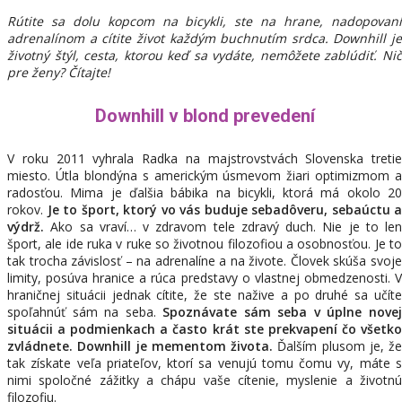
Rútite sa dolu kopcom na bicykli, ste na hrane, nadopovaní
adrenalínom a cítite život každým buchnutím srdca. Downhill je
životný štýl, cesta, ktorou keď sa vydáte, nemôžete zablúdiť. Nič
pre ženy? Čítajte!
Downhill v blond prevedení
V roku 2011 vyhrala Radka na majstrovstvách Slovenska tretie
miesto. Útla blondýna s americkým úsmevom žiari optimizmom a
radosťou. Mima je ďalšia bábika na bicykli, ktorá má okolo 20
rokov.
Je to šport, ktorý vo vás buduje sebadôveru, sebaúctu a
výdrž.
Ako sa vraví… v zdravom tele zdravý duch. Nie je to len
šport, ale ide ruka v ruke so životnou filozofiou a osobnosťou. Je to
tak trocha závislosť – na adrenalíne a na živote. Človek skúša svoje
limity, posúva hranice a rúca predstavy o vlastnej obmedzenosti. V
hraničnej situácii jednak cítite, že ste nažive a po druhé sa učíte
spoľahnúť sám na seba.
Spoznávate sám seba v úplne nove
situácii a podmienkach a často krát ste prekvapení čo všetko
zvládnete. Downhill je mementom života.
Ďalším plusom je, že
tak získate veľa priateľov, ktorí sa venujú tomu čomu vy, máte s
nimi spoločné zážitky a chápu vaše cítenie, myslenie a životnú
filozofiu.