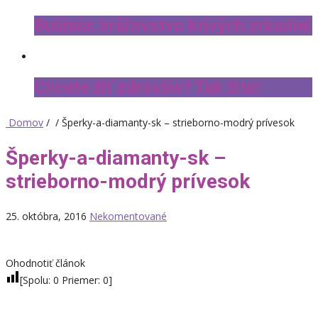
Bulímia: kráľovstvo krivých zrkadiel
Chcete žiť zdravšie? Tak žite!
Domov
/ / Šperky-a-diamanty-sk – strieborno-modrý prívesok
Šperky-a-diamanty-sk –
strieborno-modrý prívesok
25. októbra, 2016
Nekomentované
Ohodnotiť článok
[Spolu:
0
Priemer:
0
]