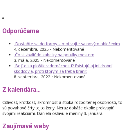
Odporúčame
Dostaňte sa do formy – motivujte sa novým oblečením
4. decembra, 2025 • Nekomentované
Čo si zbaliť do kabelky na potulky mestom
3. mája, 2025 • Nekomentované
Bojíte sa ploštíc v domácnosti? Existujú aj iní drobní
škodcovia, proti ktorým sa treba brániť
8. septembra, 2022 • Nekomentované
Z kalendára…
Citlivosť, krotkosť, skromnosť a štipka rozpoltenej osobnosti, to
sú povahové črty tejto ženy. Neraz dokáže okolie prekvapiť
svojimi reakciami. Daniela oslavuje meniny 3. januára.
Zaujímavé weby