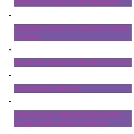
Anorexia: Chcem ostať dieťaťom
Downhill: Vietor vo vlasoch a láska
k životu
Boj, ktorý môžete vyhrať! A chcete?
Jednoducho Pilates
Vitariánstvo: Výplod hladujúceho
mozgu alebo spása ľudstva?