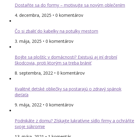
Dostaňte sa do formy – motivujte sa novým oblečením
4. decembra, 2025 • 0 komentárov
Čo si zbaliť do kabelky na potulky mestom
3. mája, 2025 • 0 komentárov
Bojíte sa ploštíc v domácnosti? Existujú aj iní drobní
škodcovia, proti ktorým sa treba brániť
8. septembra, 2022 • 0 komentárov
Kvalitné detské obliečky sa postarajú o zdravý spánok
dieťaťa
9. mája, 2022 • 0 komentárov
Podnikáte z domu? Získajte lukratívne sídlo firmy a ochráňte
svoje súkromie
13. mája, 2021 • 1 komentár