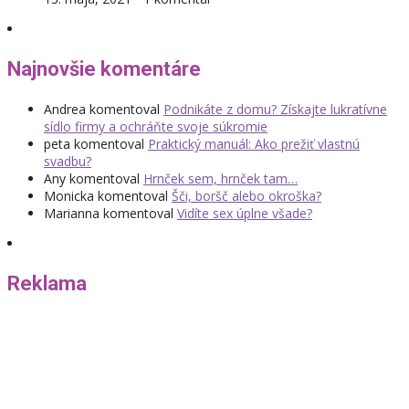
Najnovšie komentáre
Andrea
komentoval
Podnikáte z domu? Získajte lukratívne
sídlo firmy a ochráňte svoje súkromie
peta
komentoval
Praktický manuál: Ako prežiť vlastnú
svadbu?
Any
komentoval
Hrnček sem, hrnček tam…
Monicka
komentoval
Šči, boršč alebo okroška?
Marianna
komentoval
Vidíte sex úplne všade?
Reklama