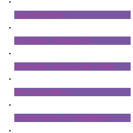
Jóga omladzuje
19 otázok: Osteoporóza
Kalanetika: Pre postavu baletky
Zumba je zábava
Chcete schudnúť? Raňajkujte!