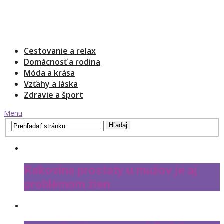
Cestovanie a relax
Domácnosť a rodina
Móda a krása
Vzťahy a láska
Zdravie a šport
Menu
Rakovina prostaty u mužov je aj
problémom žien