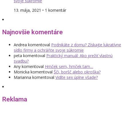
svoje súkromie
13. mája, 2021 • 1 komentár
Najnovšie komentáre
Andrea
komentoval
Podnikáte z domu? Získajte lukratívne
sídlo firmy a ochráňte svoje súkromie
peta
komentoval
Praktický manuál: Ako prežiť vlastnú
svadbu?
Any
komentoval
Hrnček sem, hrnček tam…
Monicka
komentoval
Šči, boršč alebo okroška?
Marianna
komentoval
Vidíte sex úplne všade?
Reklama