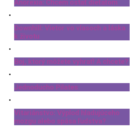
Anorexia: Chcem ostať dieťaťom
Downhill: Vietor vo vlasoch a láska
k životu
Boj, ktorý môžete vyhrať! A chcete?
Jednoducho Pilates
Vitariánstvo: Výplod hladujúceho
mozgu alebo spása ľudstva?