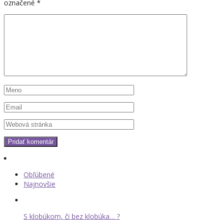
označené
*
Obľúbené
Najnovšie
S klobúkom, či bez klobúka… ?