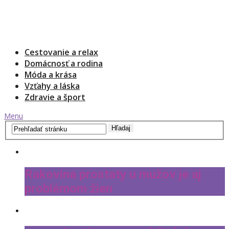
Cestovanie a relax
Domácnosť a rodina
Móda a krása
Vzťahy a láska
Zdravie a šport
Menu
Rakovina prostaty u mužov je aj
problémom žien