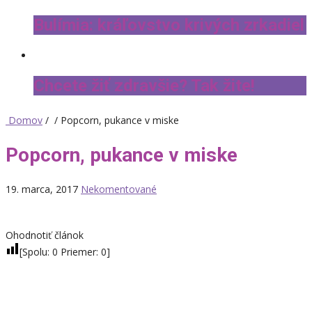
Bulímia: kráľovstvo krivých zrkadiel
Chcete žiť zdravšie? Tak žite!
Domov
/ / Popcorn, pukance v miske
Popcorn, pukance v miske
19. marca, 2017
Nekomentované
Ohodnotiť článok
[Spolu:
0
Priemer:
0
]