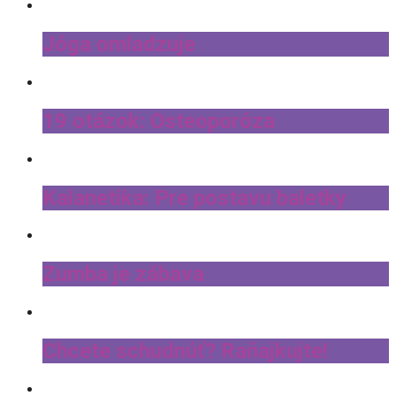
Jóga omladzuje
19 otázok: Osteoporóza
Kalanetika: Pre postavu baletky
Zumba je zábava
Chcete schudnúť? Raňajkujte!