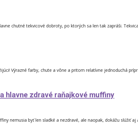
avne chutné tekvicové dobroty, po ktorých sa len tak zapráši. Tekvica
žijúci! Výrazné farby, chute a vône a pritom relatívne jednoduchá príp
 a hlavne zdravé raňajkové muffiny
finy nemusia byť len sladké a nezdravé, ale naopak, dokážu slúžiť aj