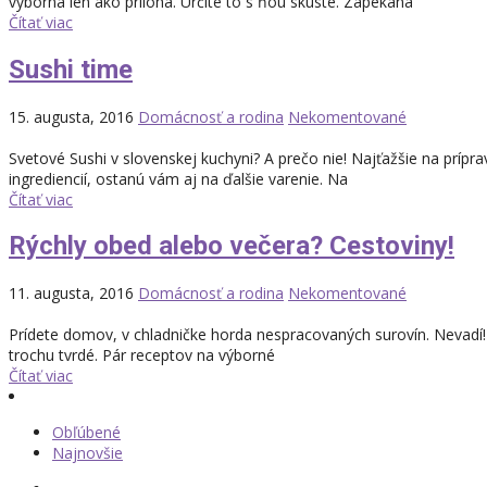
výborná len ako príloha. Určite to s ňou skúste. Zapekaná
Čítať viac
Sushi time
15. augusta, 2016
Domácnosť a rodina
Nekomentované
Svetové Sushi v slovenskej kuchyni? A prečo nie! Najťažšie na prípr
ingrediencií, ostanú vám aj na ďalšie varenie. Na
Čítať viac
Rýchly obed alebo večera? Cestoviny!
11. augusta, 2016
Domácnosť a rodina
Nekomentované
Prídete domov, v chladničke horda nespracovaných surovín. Nevadí! 
trochu tvrdé. Pár receptov na výborné
Čítať viac
Obľúbené
Najnovšie