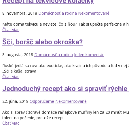
Recept na tekvicové koláčiky
8. novembra, 2018
Domácnosť a rodina
Nekomentované
Máte doma tekvicu a neviete, čo s ňou? Tak si upečte perfektné a hl
Čítať viac
Šči, boršč alebo okroška?
8. augusta, 2018
Domácnosť a rodina
Jeden komentár
Ruské jedlá sú rovnako exotické, ako krajina ich pôvodu a ľud v nej 
„Šči a kaša, strava
Čítať viac
Jednoduchý recept ako si spraviť rýchle
22. júna, 2018
Odporúčame
Nekomentované
Ako si spraviť zdravé domáce raňajkové muffiny len za 20 minút Muf
talent na pečenie, pretože recept
Čítať viac