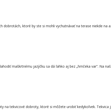
ch dobrotách, ktoré by ste si mohli vychutnávať na terase niekde na
ulahodiť maškrtnému jazýčku sa dá ľahko aj bez „hrnčeka var“. Na na
y na tekvicové dobroty, ktoré si môžete urobiť kedykoľvek. Tekvica 