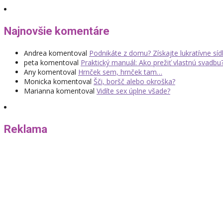
Najnovšie komentáre
Andrea
komentoval
Podnikáte z domu? Získajte lukratívne sí
peta
komentoval
Praktický manuál: Ako prežiť vlastnú svadbu
Any
komentoval
Hrnček sem, hrnček tam…
Monicka
komentoval
Šči, boršč alebo okroška?
Marianna
komentoval
Vidíte sex úplne všade?
Reklama