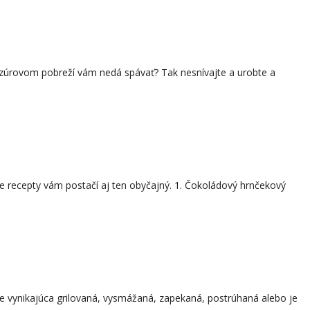
 azúrovom pobreží vám nedá spávať? Tak nesnívajte a urobte a
še recepty vám postačí aj ten obyčajný. 1. Čokoládový hrnčekový
je vynikajúca grilovaná, vysmážaná, zapekaná, postrúhaná alebo je