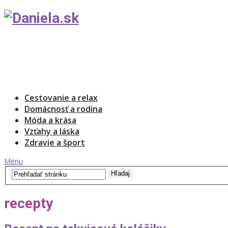
Cestovanie a relax
Domácnosť a rodina
Móda a krása
Vzťahy a láska
Zdravie a šport
Menu
recepty