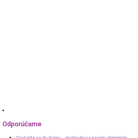
Odporúčame
Dostaňte sa do formy – motivujte sa novým oblečením