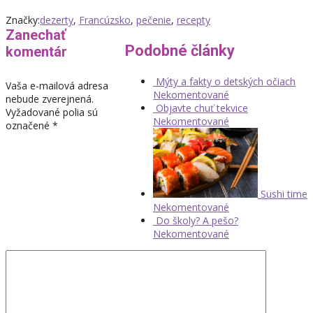
Značky:
dezerty
,
Francúzsko
,
pečenie
,
recepty
Zanechať
Podobné články
komentár
Mýty a fakty o detských očiach
Vaša e-mailová adresa
Nekomentované
nebude zverejnená.
Objavte chuť tekvice
Vyžadované polia sú
Nekomentované
označené
*
Sushi time
Nekomentované
Do školy? A pešo?
Nekomentované