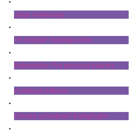
Jóga omladzuje
19 otázok: Osteoporóza
Kalanetika: Pre postavu baletky
Zumba je zábava
Chcete schudnúť? Raňajkujte!