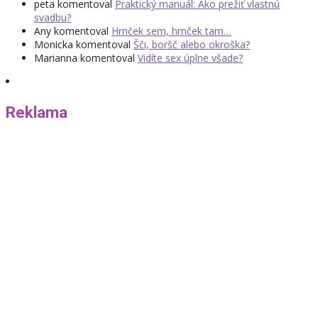
peta
komentoval
Praktický manuál: Ako prežiť vlastnú
svadbu?
Any
komentoval
Hrnček sem, hrnček tam…
Monicka
komentoval
Šči, boršč alebo okroška?
Marianna
komentoval
Vidíte sex úplne všade?
Reklama