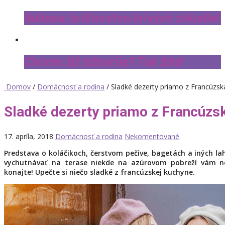
Bulímia: kráľovstvo krivých zrkadiel
Chcete žiť zdravšie? Tak žite!
Domov
/
Domácnosť a rodina
/ Sladké dezerty priamo z Francúzsk
Sladké dezerty priamo z Francúzs
17. apríla, 2018
Domácnosť a rodina
Nekomentované
Predstava o koláčikoch, čerstvom pečive, bagetách a iných la
vychutnávať na terase niekde na azúrovom pobreží vám n
konajte! Upečte si niečo sladké z francúzskej kuchyne.