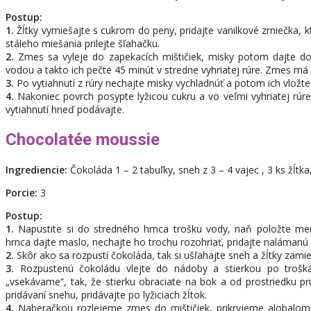
Postup:
1.
Žĺtky vymiešajte s cukrom do peny, pridajte vanilkové zrniečka, 
stáleho miešania prilejte šľahačku.
2.
Zmes sa vyleje do zapekacích mištičiek, misky potom dajte do
vodou a takto ich pečte 45 minút v stredne vyhriatej rúre. Zmes má
3.
Po vytiahnutí z rúry nechajte misky vychladnúť a potom ich vložte
4.
Nakoniec povrch posypte lyžicou cukru a vo veľmi vyhriatej rúre
vytiahnutí hneď podávajte.
Chocolatée moussie
Ingrediencie:
Čokoláda 1 – 2 tabuľky, sneh z 3 – 4 vajec , 3 ks žĺtka,
Porcie:
3
Postup:
1.
Napustite si do stredného hrnca trošku vody, naň položte men
hrnca dajte maslo, nechajte ho trochu rozohriať, pridajte nalámanú
2.
Skôr ako sa rozpustí čokoláda, tak si ušľahajte sneh a žĺtky zamie
3.
Rozpustenú čokoládu vlejte do nádoby a stierkou po trošká
„vsekávame“, tak, že stierku obraciate na bok a od prostriedku p
pridávaní snehu, pridávajte po lyžiciach žĺtok.
4.
Naberačkou rozlejeme zmes do mištičiek, prikryjeme alobalo