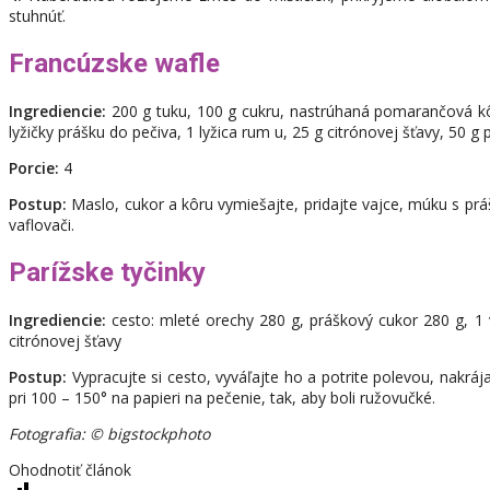
stuhnúť.
Francúzske wafle
Ingrediencie:
200 g tuku, 100 g cukru, nastrúhaná pomarančová kôr
lyžičky prášku do pečiva, 1 lyžica rum u, 25 g citrónovej šťavy, 50 
Porcie:
4
Postup:
Maslo, cukor a kôru vymiešajte, pridajte vajce, múku s pr
vaflovači.
Parížske tyčinky
Ingrediencie:
cesto: mleté orechy 280 g, práškový cukor 280 g, 1 va
citrónovej šťavy
Postup:
Vypracujte si cesto, vyváľajte ho a potrite polevou, nakráj
pri 100 – 150° na papieri na pečenie, tak, aby boli ružovučké.
Fotografia: © bigstockphoto
Ohodnotiť článok