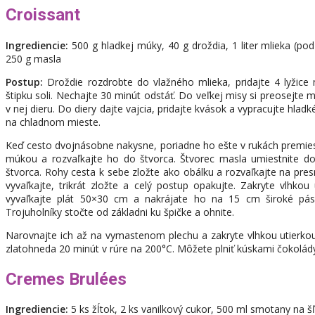
Croissant
Ingrediencie:
500 g hladkej múky, 40 g droždia, 1 liter mlieka (podľ
250 g masla
Postup:
Droždie rozdrobte do vlažného mlieka, pridajte 4 lyžice 
štipku soli. Nechajte 30 minút odstáť. Do veľkej misy si preosejte
v nej dieru. Do diery dajte vajcia, pridajte kvások a vypracujte hlad
na chladnom mieste.
Keď cesto dvojnásobne nakysne, poriadne ho ešte v rukách premiest
múkou a rozvaľkajte ho do štvorca. Štvorec masla umiestnite do
štvorca. Rohy cesta k sebe zložte ako obálku a rozvaľkajte na presn
vyvaľkajte, trikrát zložte a celý postup opakujte. Zakryte vlhko
vyvaľkajte plát 50×30 cm a nakrájate ho na 15 cm široké pásy
Trojuholníky stočte od základni ku špičke a ohnite.
Narovnajte ich až na vymastenom plechu a zakryte vlhkou utierko
zlatohneda 20 minút v rúre na 200°C. Môžete plniť kúskami čokolád
Cremes Brulées
Ingrediencie:
5 ks žĺtok, 2 ks vanilkový cukor, 500 ml smotany na šľ