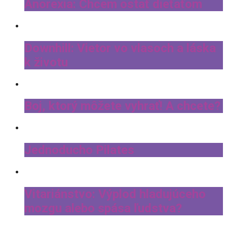
Anorexia: Chcem ostať dieťaťom
Downhill: Vietor vo vlasoch a láska
k životu
Boj, ktorý môžete vyhrať! A chcete?
Jednoducho Pilates
Vitariánstvo: Výplod hladujúceho
mozgu alebo spása ľudstva?