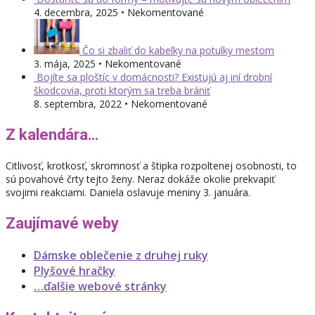
4. decembra, 2025 • Nekomentované
Čo si zbaliť do kabelky na potulky mestom
3. mája, 2025 • Nekomentované
Bojíte sa ploštíc v domácnosti? Existujú aj iní drobní
škodcovia, proti ktorým sa treba brániť
8. septembra, 2022 • Nekomentované
Z kalendára…
Citlivosť, krotkosť, skromnosť a štipka rozpoltenej osobnosti, to
sú povahové črty tejto ženy. Neraz dokáže okolie prekvapiť
svojimi reakciami. Daniela oslavuje meniny 3. januára.
Zaujímavé weby
Dámske oblečenie z druhej ruky
Plyšové hračky
…ďalšie webové stránky