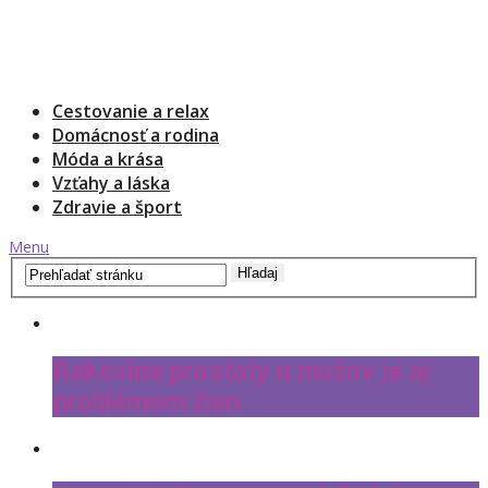
Cestovanie a relax
Domácnosť a rodina
Móda a krása
Vzťahy a láska
Zdravie a šport
Menu
Rakovina prostaty u mužov je aj
problémom žien